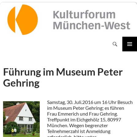
Zum
Inhalt
springen
Suchen
PRIMÄR
MENÜ
Führung im Museum Peter
Gehring
Samstag, 30. Juli.2016 um 16 Uhr Besuch
im Museum Peter Gehring; es führen
Frau Emmerich und Frau Gehring.
Treffpunkt im Eichgehölz 15, 80997
München. Wegen begrenzter
Teilnehmerzahl ist Anmeldung
erforderlich, bitte unter