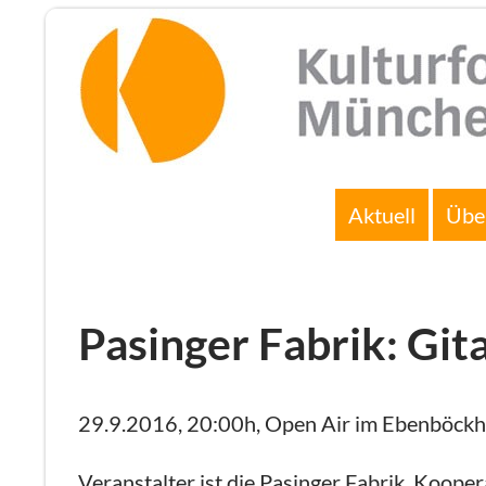
Zum
Inhalt
springen
Suchen
Aktuell
Übe
Pasinger Fabrik: Gi
29.9.2016, 20:00h, Open Air im Ebenböck­h
Veranstalter ist die Pasinger Fabrik, Koop