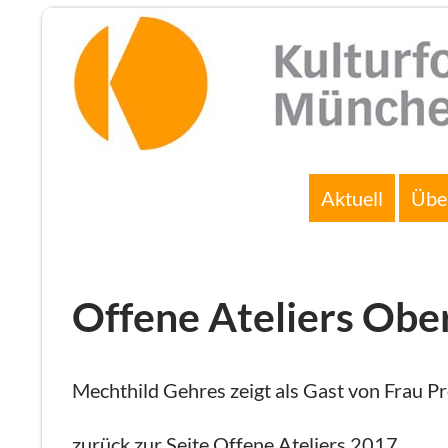
Zum
Inhalt
springen
Suchen
Aktuell
Übe
Offene Ateliers Obe
Mechthild Gehres zeigt als Gast von Frau P
zurück zur Seite
Offene Ateliers 2017