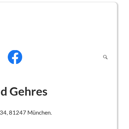
f
ld Gehres
ee 34, 81247 München.