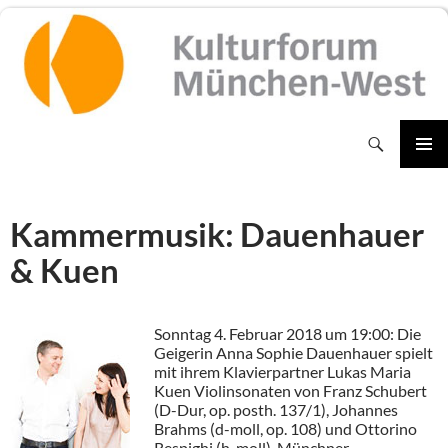
Zum
Inhalt
springen
Suchen
PRIMÄR
MENÜ
Kammermusik: Dauenhauer
& Kuen
Sonntag 4. Februar 2018 um 19:00: Die
Geigerin Anna Sophie Dauenhauer spielt
mit ihrem Klavierpartner Lukas Maria
Kuen Violinsonaten von Franz Schubert
(D-Dur, op. posth. 137/1), Johannes
Brahms (d-moll, op. 108) und Ottorino
Respighi (h-moll). Münchner