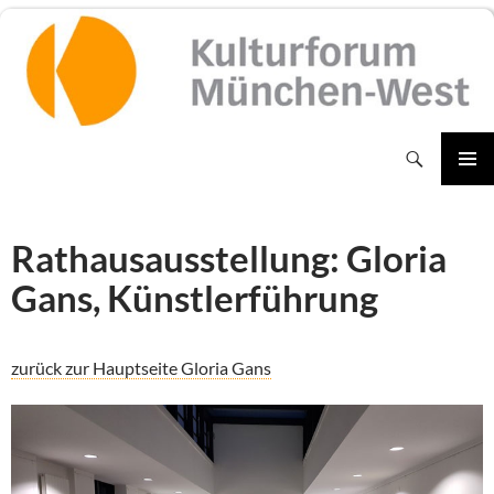
Zum
Inhalt
springen
Suchen
PRIMÄR
MENÜ
Rathausausstellung: Gloria
Gans, Künstlerführung
zurück zur Hauptseite Gloria Gans