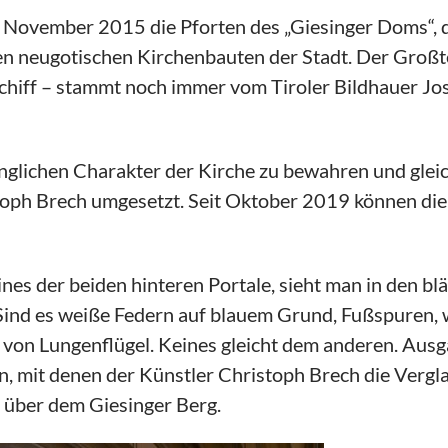
m November 2015 die Pforten des „Giesinger Doms“, d
en neugotischen Kirchenbauten der Stadt. Der Großte
rschiff – stammt noch immer vom Tiroler Bildhauer Jo
nglichen Charakter der Kirche zu bewahren und gleic
oph Brech umgesetzt. Seit Oktober 2019 können die 
ines der beiden hinteren Portale, sieht man in den b
Sind es weiße Federn auf blauem Grund, Fußspuren, 
n Lungenflügel. Keines gleicht dem anderen. Ausga
 mit denen der Künstler Christoph Brech die Vergl
l über dem Giesinger Berg.