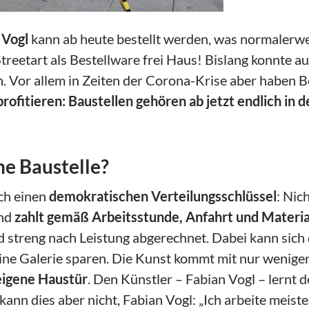
 Vogl
kann ab heute bestellt werden, was normalerwei
 Streetart als Bestellware frei Haus! Bislang konnte 
. Vor allem in Zeiten der Corona-Krise aber haben 
rofitieren: Baustellen gehören ab jetzt endlich in 
e Baustelle?
ch einen
demokratischen Verteilungsschlüssel
: Nic
nd
zahlt gemäß Arbeitsstunde, Anfahrt und Materia
rd streng nach Leistung abgerechnet. Dabei kann si
fline Galerie sparen. Die Kunst kommt mit nur wenige
 eigene Haustür
. Den Künstler – Fabian Vogl – lernt d
kann dies aber nicht, Fabian Vogl: „Ich arbeite meis