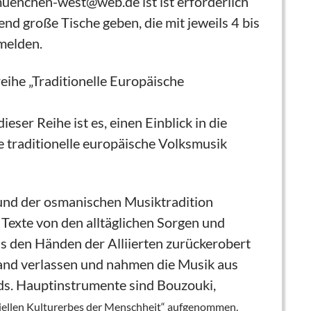
.muenchen-west@web.de ist ist erforderlich
gend große Tische
geben, die mit jeweils 4 bis
nmelden.
he „Traditionelle Europäische
eser Reihe ist es, einen Einblick in die
e traditionelle europäische Volksmusik
 und der osmanischen Musiktradition
 Texte von den alltäglichen Sorgen und
 den Händen der Alliierten zurückerobert
Land verlassen und nahmen die Musik aus
nds. Hauptinstrumente sind Bouzouki,
riellen Kulturerbes der Menschheit“ aufgenommen.