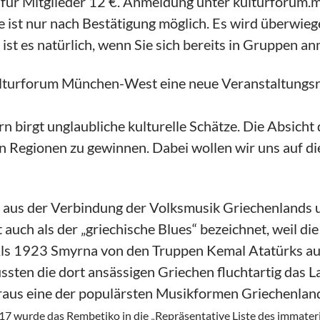
 €, für Mitglieder 12 €. Anmeldung unter kulturforum
 ist nur nach Bestätigung möglich. Es wird überwie
st es natürlich, wenn Sie sich bereits in Gruppen a
turforum München-West eine neue Veranstaltungsrei
birgt unglaubliche kulturelle Schätze. Die Absicht di
n Regionen zu gewinnen. Dabei wollen wir uns auf di
der aus der Verbindung der Volksmusik Griechenlands
auch als der „griechische Blues“ bezeichnet, weil die
Als 1923 Smyrna von den Truppen Kemal Atatürks aus
ssten die dort ansässigen Griechen fluchtartig das 
daraus eine der populärsten Musikformen Griechenla
17 wurde das Rembetiko in die „Repräsentative Liste des immate