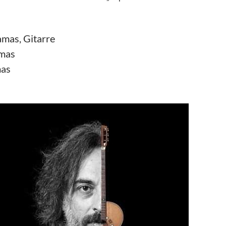
amas, Gitarre
amas
mas