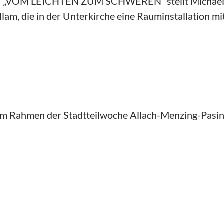
l „VOM LEICHTEN ZUM SCHWEREN“ stellt Michael Gl
am, die in der Unterkirche eine Rauminstallation mit
m Rahmen der Stadtteilwoche Allach-Menzing-Pasing,