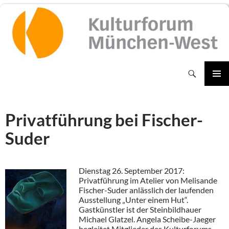
Zum
Inhalt
springen
Suchen
PRIMÄR
MENÜ
Privatführung bei Fischer-
Suder
Dienstag 26. September 2017:
Privatführung im Atelier von Melisande
Fischer-Suder anlässlich der laufenden
Ausstellung „Unter einem Hut“.
Gastkünstler ist der Steinbildhauer
Michael Glatzel. Angela Scheibe-Jaeger
begleitet Mitglieder des Kulturforums.