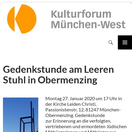
Zum
Inhalt
springen
Suchen
PRIMÄR
MENÜ
Gedenkstunde am Leeren
Stuhl in Obermenzing
Montag 27. Januar 2020 um 17 Uhr in
der Kirche Leiden Christi,
Passionistenstr. 12, 81247 München-
Obermenzing. Gedenkstunde
zur Erinnerung an die verfolgten,
vertriebenen und ermordeten Jüdischen
Mitbürgerinnen und Mitbürger aus