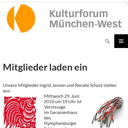
Zum
Inhalt
springen
Suchen
PRIMÄR
MENÜ
Mitglieder laden ein
Unsere Mitglieder Ingrid Jansen und Renate Scholz stellen
aus:
Mittwoch 29
. Juni
2016 um 19 Uhr ist
Vernissage
im Geranienhaus
des
Nymphenburger