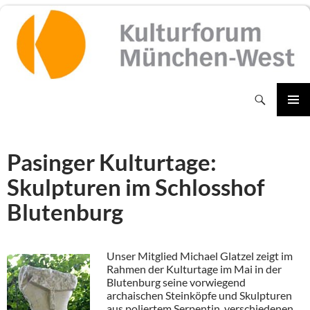
Zum
Inhalt
springen
Suchen
PRIMÄR
MENÜ
Pasinger Kulturtage:
Skulpturen im Schlosshof
Blutenburg
Unser Mitglied Michael Glatzel zeigt im
Rahmen der Kulturtage im Mai in der
Blutenburg seine vorwiegend
archaischen Steinköpfe und Skulpturen
aus poliertem Serpentin, verschiedenen