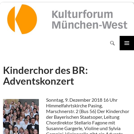
Zum
Inhalt
springen
Suchen
PRIMÄR
MENÜ
Kinderchor des BR:
Adventskonzert
Sonntag, 9. Dezember 2018 16 Uhr
Himmelfahrtskirche Pasing,
Marschnerstr. 2 (Bus 56) Der Kinderchor
der Bayerischen Staatsoper, Leitung
Chordirektor Stellario Fagone mit
Susanne Gargerle, Violine und Sylvia
Cempini, Violoncello gibt ein Advents-