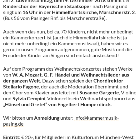
am
2. Adventssonntag, dem 9. Dezember 2018
kommt der
Kinderchor der Bayerischen Staatsoper
nach Pasing und
singt um
16 Uhr
in der
Himmelfahrtskirche, Marschnerstr. 2
.
(Bus 56 vom Pasinger Bhf. bis Marschnerstraße).
Auch wenn das nun, bei ca. 70 Kindern, nicht mehr unbedingt
ein Kammerkonzert ist (auch die Himmelfahrtskirche ist ja
nicht mehr unbedingt ein Kammermusiksaal), haben wir es
gerne in unser Programm aufgenommen, gute Musik und die
Freude der Kinder am Singen sind einfach ansteckend!
Auf dem Programm des Weihnachtskonzertes stehen Werke
von
W. A. Mozart, G. F. Händel und Weihnachtslieder aus
der ganzen Welt.
Dazwischen spielen der
Chordirektor
Stellario Fagone
, der auch die Moderation übernimmt und
den Chor vom Klavier aus leitet mit
Susanne Gargerle
, Violine
und
Sylvia Cempini
, Violoncello ein Weihnachtspotpourri aus
„Hänsel und Gretel“ von Engelbert Humperdinck.
Wir bitten um
Anmeldung
unter:
info@kammermusik-
pasing.de
Eintritt
: € 20.-, für Mitglieder im Kulturforum München-West