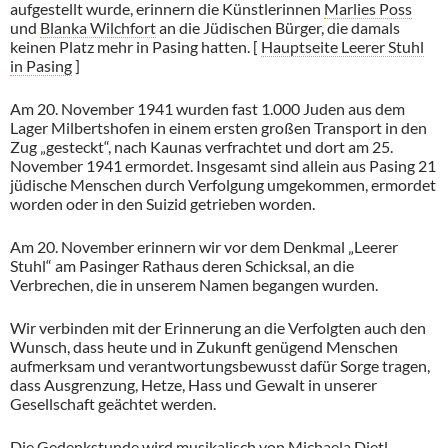
aufgestellt wurde, erinnern die Künstlerinnen
Marlies Poss
und
Blanka Wilchfort
an die Jüdischen Bürger, die damals
keinen Platz mehr in Pasing hatten. [
Hauptseite Leerer Stuhl
in Pasing
]
Am 20. November 1941 wurden fast 1.000 Juden aus dem
Lager Milbertshofen in einem ersten großen Transport in den
Zug „gesteckt“, nach Kaunas verfrachtet und dort am 25.
November 1941 ermordet. Insgesamt sind allein aus Pasing 21
jüdische Menschen durch Verfolgung umgekommen, ermordet
worden oder in den Suizid getrieben worden.
Am 20. November erinnern wir vor dem Denkmal „Leerer
Stuhl“ am Pasinger Rathaus deren Schicksal, an die
Verbrechen, die in unserem Namen begangen wurden.
Wir verbinden mit der Erinnerung an die Verfolgten auch den
Wunsch, dass heute und in Zukunft genügend Menschen
aufmerksam und verantwortungsbewusst dafür Sorge tragen,
dass Ausgrenzung, Hetze, Hass und Gewalt in unserer
Gesellschaft geächtet werden.
Die Gedenkstunde wird musikalisch von
Michaela Dietl