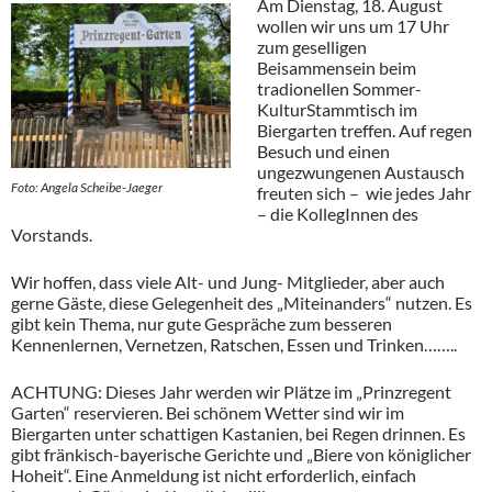
Am Dienstag, 18. August
wollen wir uns um 17 Uhr
zum geselligen
Beisammensein beim
tradionellen Sommer-
KulturStammtisch im
Biergarten treffen. Auf regen
Besuch und einen
ungezwungenen Austausch
Foto: Angela Scheibe-Jaeger
freuten sich – wie jedes Jahr
– die KollegInnen des
Vorstands.
Wir hoffen, dass viele Alt- und Jung- Mitglieder, aber auch
gerne Gäste, diese Gelegenheit des „Miteinanders“ nutzen. Es
gibt kein Thema, nur gute Gespräche zum besseren
Kennenlernen, Vernetzen, Ratschen, Essen und Trinken……..
ACHTUNG: Dieses Jahr werden wir Plätze im „Prinzregent
Garten“ reservieren. Bei schönem Wetter sind wir im
Biergarten unter schattigen Kastanien, bei Regen drinnen. Es
gibt fränkisch-bayerische Gerichte und „Biere von königlicher
Hoheit“. Eine Anmeldung ist nicht erforderlich, einfach