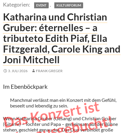
,
EVENT
KULTURFORUM
Katharina und Christian
Gruber: éternelles – a
tributeto Edith Piaf, Ella
Fitzgerald, Carole King and
Joni Mitchell
3. JULI 2026
FRANK GREGER
Im Ebenböckpark
Manchmal verlässt man ein Konzert mit dem Gefühl,
a
s
K
o
n
z
e
r
t
i
s
t
l
e
i
d
e
r
a
u
s
g
e
b
u
c
h
t
beseelt und lebendig zu sein.
D
!
Wenn Katharina Gruber (Gesang) und Christian Gruber
(Gitarre) – Tochter und Papa – gemeinsam auf der Bühne
stehen, geschieht genau das. Das Duo verbindet große