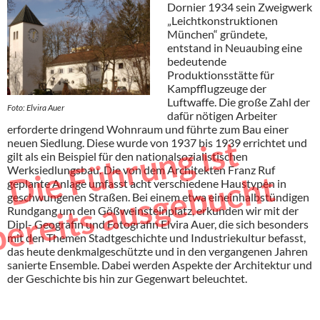
Dornier 1934 sein Zweigwerk
„Leichtkonstruktionen
München“ gründete,
entstand in Neuaubing eine
bedeutende
Produktionsstätte für
Kampfflugzeuge der
Luftwaffe. Die große Zahl der
Foto: Elvira Auer
dafür nötigen Arbeiter
erforderte dringend Wohnraum und führte zum Bau einer
e
F
ü
h
r
u
n
g
i
s
t
b
e
r
e
i
t
s
a
u
s
g
e
b
u
c
h
neuen Siedlung. Diese wurde von 1937 bis 1939 errichtet und
gilt als ein Beispiel für den nationalsozialistischen
Werksiedlungsbau. Die von dem Architekten Franz Ruf
D
i
t
geplante Anlage umfasst acht verschiedene Haustypen in
geschwungenen Straßen. Bei einem etwa eineinhalbstündigen
Rundgang um den Gößweinsteinplatz, erkunden wir mit der
Dipl- Geografin und Fotografin Elvira Auer, die sich besonders
mit den Themen Stadtgeschichte und Industriekultur befasst,
das heute denkmalgeschützte und in den vergangenen Jahren
sanierte Ensemble. Dabei werden Aspekte der Architektur und
der Geschichte bis hin zur Gegenwart beleuchtet.