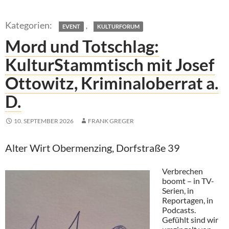
,
EVENT
KULTURFORUM
Mord und Totschlag:
KulturStammtisch mit Josef
Ottowitz, Kriminaloberrat a.
D.
10. SEPTEMBER 2026
FRANK GREGER
Alter Wirt Obermenzing, Dorfstraße 39
Verbrechen
boomt – in TV-
Serien, in
Reportagen, in
Podcasts.
Gefühlt sind wir