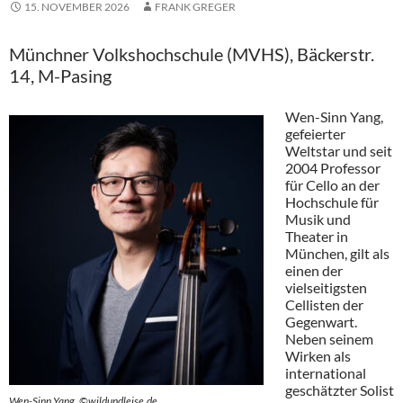
15. NOVEMBER 2026
FRANK GREGER
Münchner Volkshochschule (MVHS), Bäckerstr.
14, M-Pasing
Wen-Sinn Yang,
gefeierter
Weltstar und seit
2004 Professor
für Cello an der
Hochschule für
Musik und
Theater in
München, gilt als
einen der
vielseitigsten
Cellisten der
Gegenwart.
Neben seinem
Wirken als
international
geschätzter Solist
Wen-Sinn Yang, ©wildundleise.de