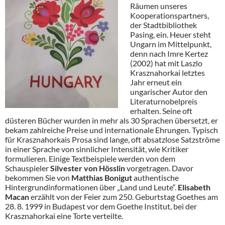
Räumen unseres
Kooperationspartners,
der Stadtbibliothek
Pasing, ein. Heuer steht
Ungarn im Mittelpunkt,
denn nach Imre Kertez
(2002) hat mit Laszlo
Krasznahorkai letztes
Jahr erneut ein
ungarischer Autor den
Literaturnobelpreis
erhalten. Seine oft
düsteren Bücher wurden in mehr als 30 Sprachen übersetzt, er
bekam zahlreiche Preise und internationale Ehrungen. Typisch
für Krasznahorkais Prosa sind lange, oft absatzlose Satzströme
in einer Sprache von sinnlicher Intensität, wie Kritiker
formulieren. Einige Textbeispiele werden von dem
Schauspieler
Silvester von Hösslin
vorgetragen. Davor
bekommen Sie von
Matthias Bonigut
authentische
Hintergrundinformationen über „Land und Leute“.
Elisabeth
Macan
erzählt von der Feier zum 250. Geburtstag Goethes am
28. 8. 1999 in Budapest vor dem Goethe Institut, bei der
Krasznahorkai eine Torte verteilte.