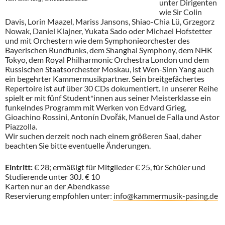
unter Dirigenten
wie Sir Colin
Davis, Lorin Maazel, Mariss Jansons, Shiao-Chia Lü, Grzegorz
Nowak, Daniel Klajner, Yukata Sado oder Michael Hofstetter
und mit Orchestern wie dem Symphonieorchester des
Bayerischen Rundfunks, dem Shanghai Symphony, dem NHK
Tokyo, dem Royal Philharmonic Orchestra London und dem
Russischen Staatsorchester Moskau, ist Wen-Sinn Yang auch
ein begehrter Kammermusikpartner. Sein breitgefächertes
Repertoire ist auf über 30 CDs dokumentiert. In unserer Reihe
spielt er mit fünf Student*innen aus seiner Meisterklasse ein
funkelndes Programm mit Werken von Edvard Grieg,
Gioachino Rossini, Antonín Dvořák, Manuel de Falla und Astor
Piazzolla.
Wir suchen derzeit noch nach einem größeren Saal, daher
beachten Sie bitte eventuelle Änderungen.
Eintritt:
€ 28; ermäßigt für Mitglieder € 25, für Schüler und
Studierende unter 30J. € 10
Karten nur an der Abendkasse
Reservierung empfohlen unter:
info@kammermusik-pasing.de