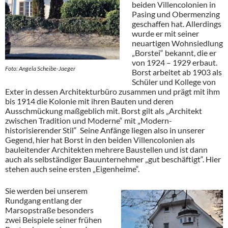
beiden Villencolonien in
Pasing und Obermenzing
geschaffen hat. Allerdings
wurde er mit seiner
neuartigen Wohnsiedlung
„Borstei“ bekannt, die er
von 1924 – 1929 erbaut.
Foto: Angela Scheibe-Jaeger
Borst arbeitet ab 1903 als
Schüler und Kollege von
Exter in dessen Architekturbüro zusammen und prägt mit ihm
bis 1914 die Kolonie mit ihren Bauten und deren
Ausschmückung maßgeblich mit. Borst gilt als „Architekt
zwischen Tradition und Moderne“ mit „Modern-
historisierender Stil“ Seine Anfänge liegen also in unserer
Gegend, hier hat Borst in den beiden Villencolonien als
bauleitender Architekten mehrere Baustellen und ist dann
auch als selbständiger Bauunternehmer „gut beschäftigt“. Hier
stehen auch seine ersten „Eigenheime“.
Sie werden bei unserem
Rundgang entlang der
Marsopstraße besonders
zwei Beispiele seiner frühen