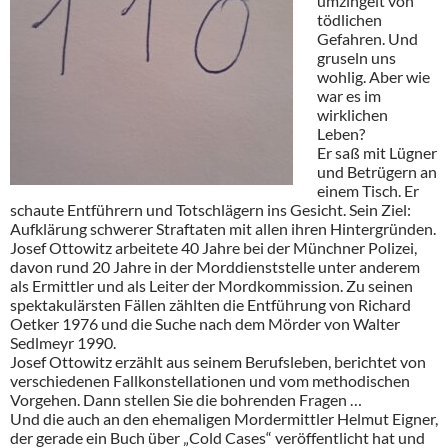
umzingelt von
tödlichen
Gefahren. Und
gruseln uns
wohlig. Aber wie
war es im
wirklichen
Leben?
Er saß mit Lügner
und Betrügern an
einem Tisch. Er
schaute Entführern und Totschlägern ins Gesicht. Sein Ziel:
Aufklärung schwerer Straftaten mit allen ihren Hintergründen.
Josef Ottowitz arbeitete 40 Jahre bei der Münchner Polizei,
davon rund 20 Jahre in der Morddienststelle unter anderem
als Ermittler und als Leiter der Mordkommission. Zu seinen
spektakulärsten Fällen zählten die Entführung von Richard
Oetker 1976 und die Suche nach dem Mörder von Walter
Sedlmeyr 1990.
Josef Ottowitz erzählt aus seinem Berufsleben, berichtet von
verschiedenen Fallkonstellationen und vom methodischen
Vorgehen. Dann stellen Sie die bohrenden Fragen …
Und die auch an den ehemaligen Mordermittler Helmut Eigner,
der gerade ein Buch über „Cold Cases“ veröffentlicht hat und