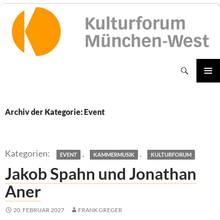
Zum
Inhalt
springen
Suchen
PRIMÄR
MENÜ
Archiv der Kategorie: Event
,
,
EVENT
KAMMERMUSIK
KULTURFORUM
Jakob Spahn und Jonathan
Aner
20. FEBRUAR 2027
FRANK GREGER