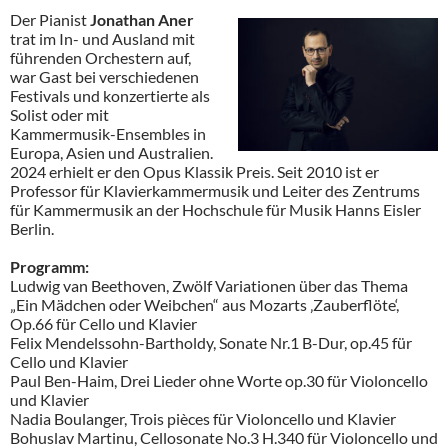
Der Pianist
Jonathan Aner
trat im In- und Ausland mit
führenden Orchestern auf,
war Gast bei verschiedenen
Festivals und konzertierte als
Solist oder mit
Kammermusik-Ensembles in
Europa, Asien und Australien.
2024 erhielt er den Opus Klassik Preis. Seit 2010 ist er
Professor für Klavierkammermusik und Leiter des Zentrums
für Kammermusik an der Hochschule für Musik Hanns Eisler
Berlin.
Programm:
Ludwig van Beethoven, Zwölf Variationen über das Thema
„Ein Mädchen oder Weibchen“ aus Mozarts ‚Zauberflöte‘,
Op.66 für Cello und Klavier
Felix Mendelssohn-Bartholdy, Sonate Nr.1 B-Dur, op.45 für
Cello und Klavier
Paul Ben-Haim, Drei Lieder ohne Worte op.30 für Violoncello
und Klavier
Nadia Boulanger, Trois pièces für Violoncello und Klavier
Bohuslav Martinu, Cellosonate No.3 H.340 für Violoncello und