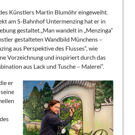
 des Künstlers Martin Blumöhr eingeweiht.
ekt am S-Bahnhof Untermenzing hat er in
ebung gestaltet.„Man wandelt in „Menzinga“
nstler gestalteten Wandbild Münchens –
ing aus Perspektive des Flusses“, wie
hne Vorzeichnung und inspiriert durch das
ination aus Lack und Tusche – Malerei“.
die er
 seine
nellen
 des