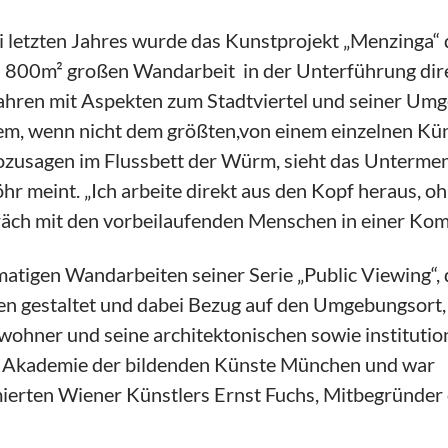
li letzten Jahres wurde das Kunstprojekt „Menzinga“
a 800m² großen Wandarbeit in der Unterführung dir
Jahren mit Aspekten zum Stadtviertel und seiner Umg
nem, wenn nicht dem größten,von einem einzelnen Kü
ozusagen im Flussbett der Würm, sieht das Untermenz
hr meint. „Ich arbeite direkt aus den Kopf heraus, o
äch mit den vorbeilaufenden Menschen in einer Komb
atigen Wandarbeiten seiner Serie „Public Viewing“, 
en gestaltet und dabei Bezug auf den Umgebungsort,
wohner und seine architektonischen sowie institutio
er Akademie der bildenden Künste München und war
ierten Wiener Künstlers Ernst Fuchs, Mitbegründer