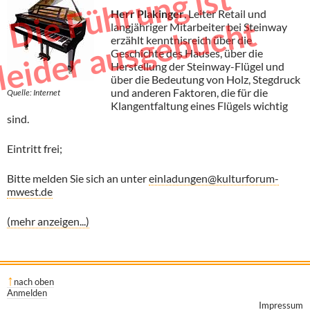
i
e
F
ü
h
r
u
n
g
i
s
t
l
e
i
d
e
r
a
u
s
g
e
b
u
c
h
Herr Plakinger
, Leiter Retail und
D
t
langjähriger Mitarbeiter bei Steinway
erzählt kenntnisreich über die
Geschichte des Hauses, über die
Herstellung der Steinway-Flügel und
über die Bedeutung von Holz, Stegdruck
und anderen Faktoren, die für die
Quelle: Internet
Klangentfaltung eines Flügels wichtig
sind.
Eintritt frei;
Bitte melden Sie sich an unter
einladungen@kulturforum-
mwest.de
(mehr anzeigen...)
nach oben
Anmelden
Impressum