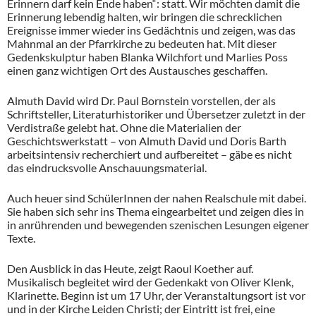
Erinnern darf kein Ende haben“: statt. Wir möchten damit die
Erinnerung lebendig halten, wir bringen die schrecklichen
Ereignisse immer wieder ins Gedächtnis und zeigen, was das
Mahnmal an der Pfarrkirche zu bedeuten hat. Mit dieser
Gedenkskulptur haben Blanka Wilchfort und Marlies Poss
einen ganz wichtigen Ort des Austausches geschaffen.
Almuth David wird Dr. Paul Bornstein vorstellen, der als
Schriftsteller, Literaturhistoriker und Übersetzer zuletzt in der
Verdistraße gelebt hat. Ohne die Materialien der
Geschichtswerkstatt – von Almuth David und Doris Barth
arbeitsintensiv recherchiert und aufbereitet – gäbe es nicht
das eindrucksvolle Anschauungsmaterial.
Auch heuer sind SchülerInnen der nahen Realschule mit dabei.
Sie haben sich sehr ins Thema eingearbeitet und zeigen dies in
in anrührenden und bewegenden szenischen Lesungen eigener
Texte.
Den Ausblick in das Heute, zeigt Raoul Koether auf.
Musikalisch begleitet wird der Gedenkakt von Oliver Klenk,
Klarinette. Beginn ist um 17 Uhr, der Veranstaltungsort ist vor
und in der Kirche Leiden Christi; der Eintritt ist frei, eine