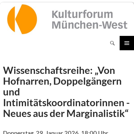
Zum
Inhalt
springen
Suchen
PRIMÄR
MENÜ
Wissenschaftsreihe: „Von
Hofnarren, Doppelgängern
und
Intimitätskoordinatorinnen -
Neues aus der Marginalistik“
Donnerstag, 29. Januar 2026, 18:00 Uhr