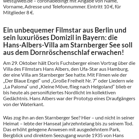
west@web.de – coronabedingt mit Angabe von Name,
Vorname, Adresse und Telefonnummer. Eintritt 10 €, für
Mitglieder 8 €.
Ein unbequemer Filmstar aus Berlin und
sein luxuriöses Domizil in Bayern: die
Hans-Albers-Villa am Starnberger See soll
aus dem Dornröschenschlaf erwachen!
Am 29. Oktober hält Doris Fuchsberger einen Vortrag über die
Villa des Filmstars Hans Albers, den Ufa-Star aus Hamburg,
der eine Villa am Starnberger See hatte. Mit Filmen wie der
„Der Blaue Engel“ und „Große Freiheit Nr. 7“ oder Liedern wie
„La Paloma“ und „Kleine Möve, flieg nach Helgoland“ blieb er
bis heute als personifiziertes Nordlicht im kollektiven
Gedächtnis. Hans Albers war der Prototyp eines Draufgängers
von der Waterkant.
Was zog ihn an den Starnberger See? Hier – und nicht in seiner
Heimat – lebte der Hanseat jahrzehntelang bis zu seinem Tod.
Das erhöht gelegene Anwesen mit ausgedehntem Park,
Bergblick und direktem Seezugang wurde 1935 von Hans