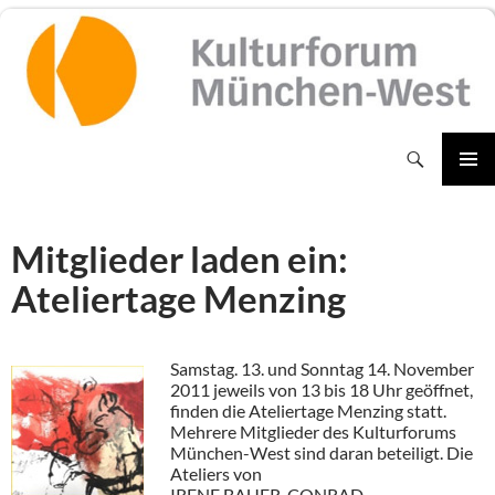
Zum
Inhalt
springen
Suchen
PRIMÄR
MENÜ
Mitglieder laden ein:
Ateliertage Menzing
Samstag. 13. und Sonntag 14. November
2011 jeweils von 13 bis 18 Uhr geöffnet,
finden die Ateliertage Menzing statt.
Mehrere Mitglieder des Kulturforums
München-West sind daran beteiligt. Die
Ateliers von
IRENE BAUER-CONRAD