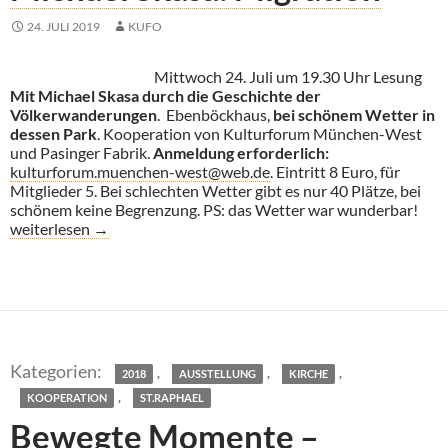
24. JULI 2019
KUFO
Mittwoch 24. Juli um 19.30 Uhr Lesung
Mit Michael Skasa durch die Geschichte der
Völkerwanderungen
. Ebenböckhaus,
bei schönem Wetter in
dessen Park
. Kooperation von Kulturforum München-West
und Pasinger Fabrik.
Anmeldung erforderlich:
kulturforum.muenchen-west@web.de
. Eintritt 8 Euro, für
Mitglieder 5. Bei schlechten Wetter gibt es nur 40 Plätze, bei
schönem keine Begrenzung. PS: das Wetter war wunderbar!
Michael Skasa: Migration
weiterlesen
→
,
,
,
2018
AUSSTELLUNG
KIRCHE
,
KOOPERATION
ST.RAPHAEL
Bewegte Momente –