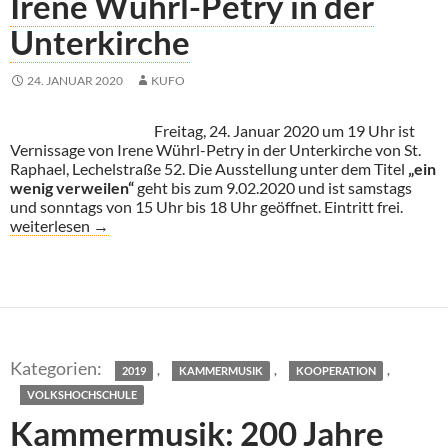
Irene Wührl-Petry in der
Unterkirche
24. JANUAR 2020
KUFO
Freitag, 24. Januar 2020 um 19 Uhr ist
Vernissage von Irene Wührl-Petry in der Unterkirche von St.
Raphael, Lechelstraße 52. Die Ausstellung unter dem Titel
„ein
wenig verweilen“
geht bis zum 9.02.2020 und ist samstags
und sonntags von 15 Uhr bis 18 Uhr geöffnet. Eintritt frei.
Irene Wührl-Petry in der Unterkirche
weiterlesen
→
,
,
,
2019
KAMMERMUSIK
KOOPERATION
VOLKSHOCHSCHULE
Kammermusik: 200 Jahre