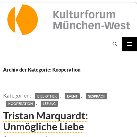
Zum
Inhalt
springen
Suchen
PRIMÄR
MENÜ
Archiv der Kategorie: Kooperation
,
,
,
BIBLIOTHEK
EVENT
GESPRÄCH
,
KOOPERATION
LESUNG
Tristan Marquardt:
Unmögliche Liebe