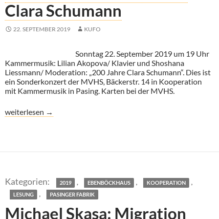
Clara Schumann
22. SEPTEMBER 2019
KUFO
Sonntag 22. September 2019 um 19 Uhr
Kammermusik: Lilian Akopova/ Klavier und Shoshana
Liessmann/ Moderation: „200 Jahre Clara Schumann“. Dies ist
ein Sonderkonzert der MVHS, Bäckerstr. 14 in Kooperation
mit Kammermusik in Pasing. Karten bei der MVHS.
Kammermusik: 200 Jahre Clara Schumann
weiterlesen
→
,
,
,
2019
EBENBÖCKHAUS
KOOPERATION
,
LESUNG
PASINGER FABRIK
Michael Skasa: Migration