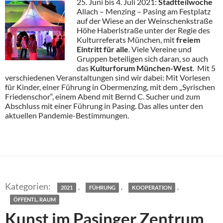
25. Juni bis 4. Juli 2021:
Stadtteilwoche
Allach – Menzing – Pasing am Festplatz
auf der Wiese an der Weinschenkstraße
Höhe Haberlstraße unter der Regie des
Kulturreferats München, mit
freiem
Eintritt für alle
. Viele Vereine und
Gruppen beteiligen sich daran, so auch
das
Kulturforum München-West
. Mit 5
verschiedenen Veranstaltungen sind wir dabei: Mit Vorlesen
für Kinder, einer Führung in Obermenzing, mit dem „Syrischen
Friedenschor“, einem Abend mit Bernd C. Sucher und zum
Abschluss mit einer Führung in Pasing. Das alles unter den
aktuellen Pandemie-Bestimmungen.
,
,
,
2021
FÜHRUNG
KOOPERATION
ÖFFENTL. RAUM
Kunst im Pasinger Zentrum