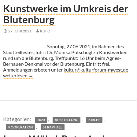
Kunstwerke im Umkreis der
Blutenburg
27. JUNI 2021
KUFO
Sonntag, 27.06.2021, im Rahmen des
Stadtteilfestes, führt Dr. Monika Putschögl zu Kunstwerken
rund um die Blutenburg. Treffpunkt: 16 Uhr beim Agnes-
Bernauer-Denkmal vor der Blutenburg. Eintritt frei.
Anmeldungen erbeten unter
kultur@kulturforum-mwest.de
Kunstwerke im Umkreis der Blutenburg
weiterlesen
→
,
,
,
2020
AUSSTELLUNG
KIRCHE
,
KOOPERATION
ST.RAPHAEL