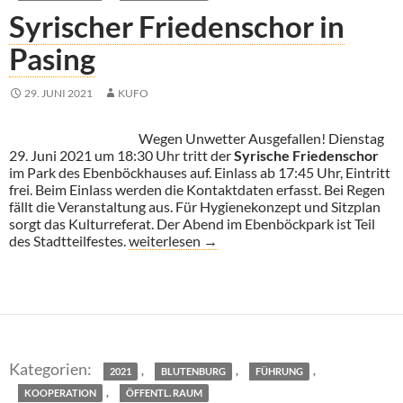
Syrischer Friedenschor in
Pasing
29. JUNI 2021
KUFO
Wegen Unwetter Ausgefallen! Dienstag
29. Juni 2021 um 18:30 Uhr tritt der
Syrische Friedenschor
im Park des Ebenböckhauses auf. Einlass ab 17:45 Uhr, Eintritt
frei. Beim Einlass werden die Kontaktdaten erfasst. Bei Regen
fällt die Veranstaltung aus. Für Hygienekonzept und Sitzplan
sorgt das Kulturreferat. Der Abend im Ebenböckpark ist Teil
Syrischer Friedenschor in Pasing
des Stadtteilfestes.
weiterlesen
→
,
,
,
2021
BLUTENBURG
FÜHRUNG
,
KOOPERATION
ÖFFENTL. RAUM