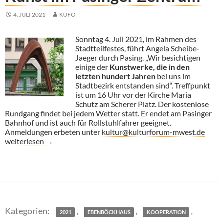
4. JULI 2021
KUFO
Sonntag 4. Juli 2021, im Rahmen des
Stadtteilfestes, führt Angela Scheibe-
Jaeger durch Pasing. „Wir besichtigen
einige der
Kunstwerke, die in den
letzten hundert Jahren
bei uns im
Stadtbezirk entstanden sind“. Treffpunkt
ist um 16 Uhr vor der Kirche Maria
Schutz am Scherer Platz. Der kostenlose
Rundgang findet bei jedem Wetter statt. Er endet am Pasinger
Bahnhof und ist auch für Rollstuhlfahrer geeignet.
Anmeldungen erbeten unter
kultur@kulturforum-mwest.de
Kunst im Pasinger Zentrum
weiterlesen
→
,
,
,
2021
EBENBÖCKHAUS
KOOPERATION