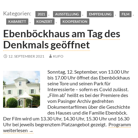
,
,
,
,
2021
AUSSTELLUNG
EMPFEHLUNG
FILM
,
,
KABARETT
KONZERT
KOOPERATION
Ebenböckhaus am Tag des
Denkmals geöffnet
12. SEPTEMBER 2021
KUFO
Sonntag, 12. September, von 13.00 Uhr
bis 17.00 Uhr öffnet das Ebenböckhaus
seine Tore und seinen Park für
Interessierte – sofern es Covid zulässt.
„Film ab“ heißt es bei der Premiere des
vom Pasinger Archiv gedrehten
Dokumentarfilmes über die Geschichte
des Hauses und die Familie Ebenböck.
Der Film wird um 13.30 Uhr, 14.30 Uhr, 15.30 Uhr und 16.30
Uhr bei jeweils begrenztem Platzangebot gezeigt.
Programm
Ebenböckhaus am Tag des Denkmals geöffnet
weiterlesen
→