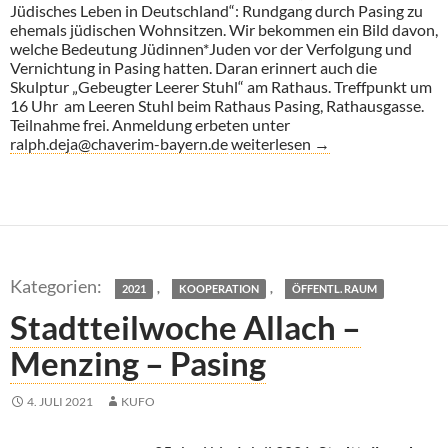
Jüdisches Leben in Deutschland“: Rundgang durch Pasing zu
ehemals jüdischen Wohnsitzen. Wir bekommen ein Bild davon,
welche Bedeutung Jüdinnen*Juden vor der Verfolgung und
Vernichtung in Pasing hatten. Daran erinnert auch die
Skulptur „Gebeugter Leerer Stuhl“ am Rathaus. Treffpunkt um
16 Uhr am Leeren Stuhl beim Rathaus Pasing, Rathausgasse.
Teilnahme frei. Anmeldung erbeten unter
Führung Jüdisches Leben in Pas
ralph.deja@chaverim-bayern.de
weiterlesen
→
,
,
2021
KOOPERATION
ÖFFENTL. RAUM
Stadtteilwoche Allach –
Menzing – Pasing
4. JULI 2021
KUFO