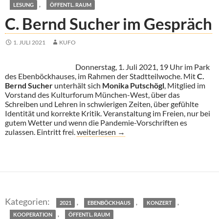
,
LESUNG
ÖFFENTL. RAUM
C. Bernd Sucher im Gespräch
1. JULI 2021
KUFO
Donnerstag, 1. Juli 2021, 19 Uhr im Park
des Ebenböckhauses, im Rahmen der Stadtteilwoche. Mit
C.
Bernd Sucher
unterhält sich
Monika Putschögl
, Mitglied im
Vorstand des Kulturforum München-West, über das
Schreiben und Lehren in schwierigen Zeiten, über gefühlte
Identität und korrekte Kritik. Veranstaltung im Freien, nur bei
gutem Wetter und wenn die Pandemie-Vorschriften es
C. Bernd Sucher im Gespräch
zulassen. Eintritt frei.
weiterlesen
→
,
,
,
2021
EBENBÖCKHAUS
KONZERT
,
KOOPERATION
ÖFFENTL. RAUM