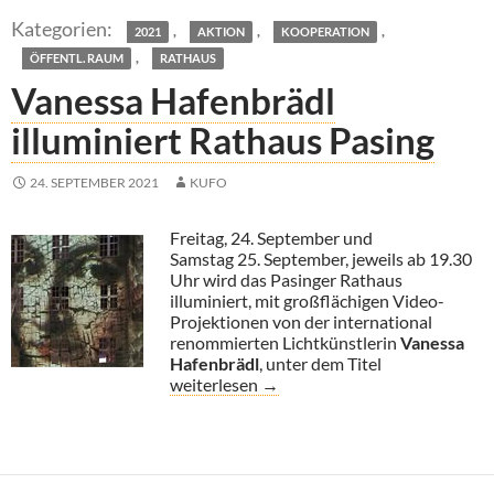
,
,
,
2021
AKTION
KOOPERATION
,
ÖFFENTL. RAUM
RATHAUS
Vanessa Hafenbrädl
illuminiert Rathaus Pasing
24. SEPTEMBER 2021
KUFO
Freitag, 24. September und
Samstag 25. September, jeweils ab 19.30
Uhr wird das Pasinger Rathaus
illuminiert, mit großflächigen Video-
Projektionen von der international
renommierten Lichtkünstlerin
Vanessa
Hafenbrädl
, unter dem Titel
Vanessa Hafenbrädl illuminiert Rathaus Pa
weiterlesen
→