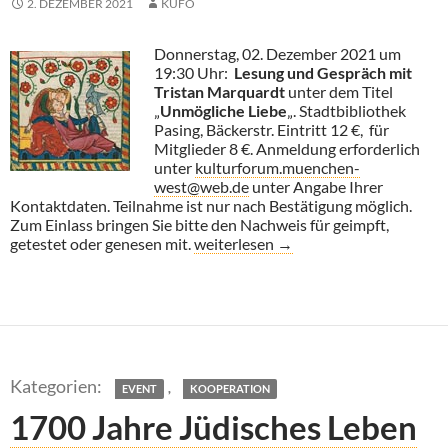
2. DEZEMBER 2021
KUFO
Donnerstag, 02. Dezember 2021 um
19:30 Uhr:
Lesung und Gespräch mit
Tristan Marquardt
unter dem Titel
„
Unmögliche Liebe
„. Stadtbibliothek
Pasing, Bäckerstr. Eintritt 12 €, für
Mitglieder 8 €. Anmeldung erforderlich
unter
kulturforum.muenchen-
west@web.de
unter Angabe Ihrer
Kontaktdaten. Teilnahme ist nur nach Bestätigung möglich.
Zum Einlass bringen Sie bitte den Nachweis für geimpft,
Tristan Marquardt: Unmögliche Lieb
getestet oder genesen mit.
weiterlesen
→
,
EVENT
KOOPERATION
1700 Jahre Jüdisches Leben