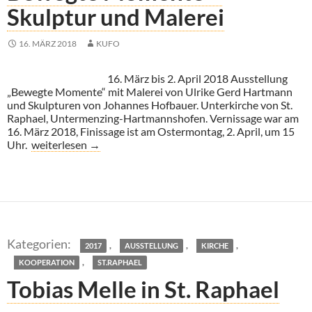
Skulptur und Malerei
16. MÄRZ 2018
KUFO
16. März bis 2. April 2018 Ausstellung
„Bewegte Momente“ mit Malerei von Ulrike Gerd Hartmann
und Skulpturen von Johannes Hofbauer. Unterkirche von St.
Raphael, Untermenzing-Hartmannshofen. Vernissage war am
16. März 2018, Finissage ist am Ostermontag, 2. April, um 15
Bewegte Momente – Skulptur und Malerei
Uhr.
weiterlesen
→
,
,
,
2017
AUSSTELLUNG
KIRCHE
,
KOOPERATION
ST.RAPHAEL
Tobias Melle in St. Raphael