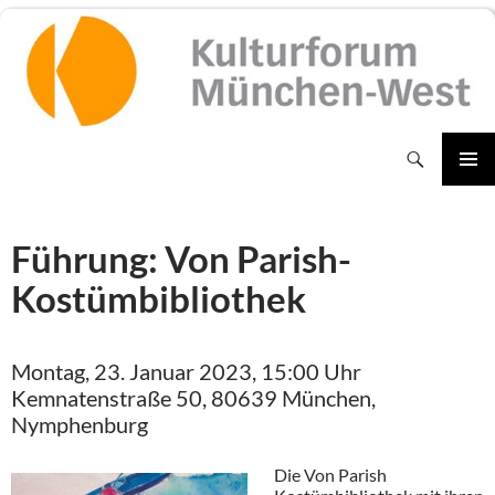
Zum
Inhalt
springen
Suchen
PRIMÄR
MENÜ
Führung: Von Parish-
Kostümbibliothek
Montag, 23. Januar 2023, 15:00 Uhr
Kemnatenstraße 50, 80639 München,
Nymphenburg
Die Von Parish