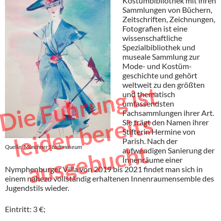
Kostümbibliothek mit ihren
Sammlungen von Büchern,
Zeitschriften, Zeichnungen,
Fotografien ist eine
wissenschaftliche
Spezialbibliothek und
museale Sammlung zur
Mode- und Kostüm-
geschichte und gehört
weltweit zu den größten
D
i
e
F
u
h
r
u
n
g
i
s
t
l
e
i
d
e
r
b
e
r
e
i
t
a
u
s
g
e
b
u
c
h
und thematisch
umfassendsten
Fachsammlungen ihrer Art.
s
Sie trägt den Namen ihrer
Stifterin Hermine von
Parish. Nach der
t
Quelle: Münchner Stadtmuseum
aufwendigen Sanierung der
Innenräume einer
Nymphenburger Villa von 2019 bis 2021 findet man sich in
einem nahezu vollständig erhaltenen Innenraumensemble des
Jugendstils wieder.
Eintritt: 3 €;