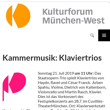
Zum
Inhalt
springen
Suchen
PRIMÄR
MENÜ
Kammermusik: Klaviertrios
Sonntag 21. Juli 2019
um
11 Uhr:
Das
Staatsopern-Trio spielt Klaviertrios von
Haydn, Ravel und César Franck. Arben
Spahiu, Violine, Dietrich von Kaltenborn,
Violoncello und Martin Rasch, Klavier.
Dies ist das Vorkonzert des
Festspielkonzerts am 28.7. im Cuvilliés-
TheaterMünchen. Ort: Klavierwerkstatt