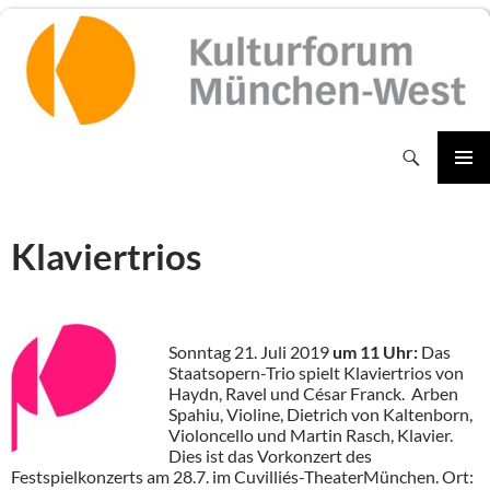
Zum
Inhalt
springen
Suchen
PRIMÄR
MENÜ
Klaviertrios
Sonntag 21. Juli 2019
um
11 Uhr:
Das
Staatsopern-Trio spielt Klaviertrios von
Haydn, Ravel und César Franck. Arben
Spahiu, Violine, Dietrich von Kaltenborn,
Violoncello und Martin Rasch, Klavier.
Dies ist das Vorkonzert des
Festspielkonzerts am 28.7. im Cuvilliés-TheaterMünchen. Ort: