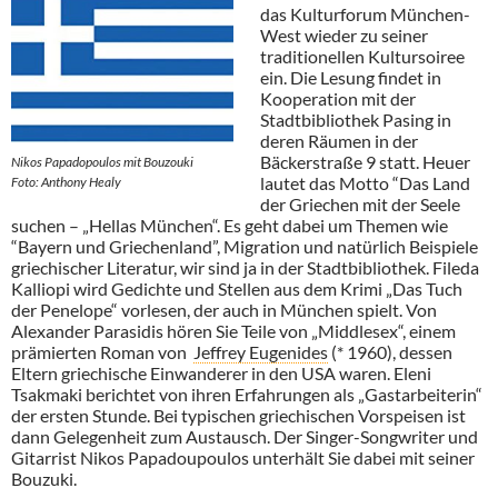
das Kulturforum München-
West wieder zu seiner
traditionellen Kultursoiree
ein. Die Lesung findet in
Kooperation mit der
Stadtbibliothek Pasing in
deren Räumen in der
Bäckerstraße 9 statt. Heuer
Nikos Papadopoulos mit Bouzouki
lautet das Motto “Das Land
Foto: Anthony Healy
der Griechen mit der Seele
suchen – „Hellas München“. Es geht dabei um Themen wie
“Bayern und Griechenland”, Migration und natürlich Beispiele
griechischer Literatur, wir sind ja in der Stadtbibliothek. Fileda
Kalliopi wird Gedichte und Stellen aus dem Krimi „Das Tuch
der Penelope“ vorlesen, der auch in München spielt. Von
Alexander Parasidis hören Sie Teile von „Middlesex“, einem
prämierten Roman von
Jeffrey Eugenides
(* 1960), dessen
Eltern griechische Einwanderer in den USA waren. Eleni
Tsakmaki berichtet von ihren Erfahrungen als „Gastarbeiterin“
der ersten Stunde. Bei typischen griechischen Vorspeisen ist
dann Gelegenheit zum Austausch. Der Singer-Songwriter und
Gitarrist Nikos Papadoupoulos unterhält Sie dabei mit seiner
Bouzuki.