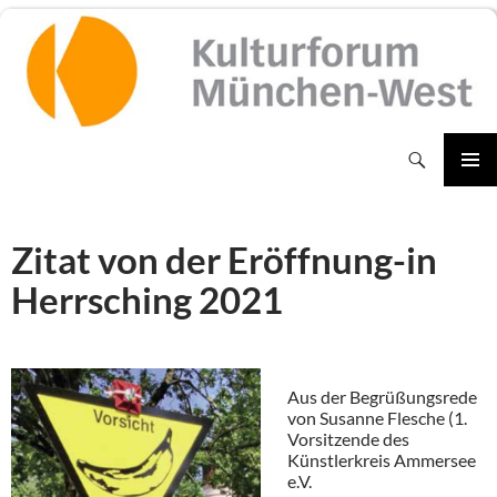
Zum
Inhalt
springen
Suchen
PRIMÄR
MENÜ
Zitat von der Eröffnung-in
Herrsching 2021
Aus der Begrüßungsrede
von Susanne Flesche (1.
Vorsitzende des
Künstlerkreis Ammersee
e.V.