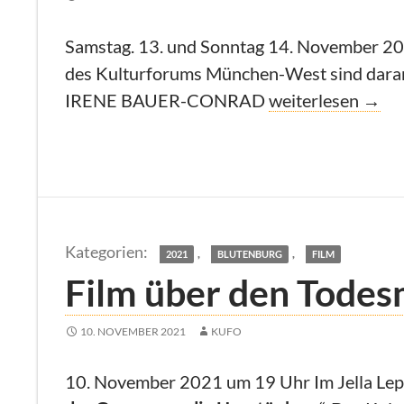
Samstag. 13. und Sonntag 14. November 2011
des Kulturforums München-West sind daran b
Mitglieder laden 
IRENE BAUER-CONRAD
weiterlesen
→
,
,
2021
BLUTENBURG
FILM
Film über den Tode
10. NOVEMBER 2021
KUFO
10. November 2021 um 19 Uhr Im Jella Lepm