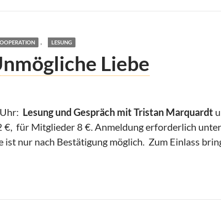
,
OOPERATION
LESUNG
Unmögliche Liebe
 Uhr:
Lesung und Gespräch mit Tristan Marquardt
u
12 €, für Mitglieder 8 €. Anmeldung erforderlich unte
ist nur nach Bestätigung möglich. Zum Einlass bring
t: Unmögliche Liebe