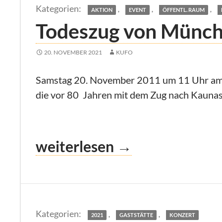
,
,
,
AKTION
EVENT
ÖFFENTL. RAUM
Todeszug von Münch
20. NOVEMBER 2021
KUFO
Samstag 20. November 2011 um 11 Uhr am „L
die vor 80 Jahren mit dem Zug nach Kaunas
Todeszug von München nac
weiterlesen
→
,
,
2021
GASTSTÄTTE
KONZERT