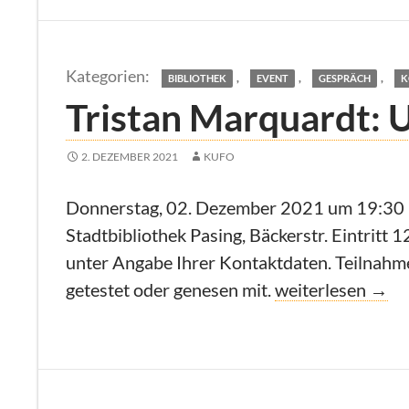
,
,
,
BIBLIOTHEK
EVENT
GESPRÄCH
K
Tristan Marquardt: 
2. DEZEMBER 2021
KUFO
Donnerstag, 02. Dezember 2021 um 19:30
Stadtbibliothek Pasing, Bäckerstr. Eintritt 
unter Angabe Ihrer Kontaktdaten. Teilnahme 
Tristan Marquard
getestet oder genesen mit.
weiterlesen
→