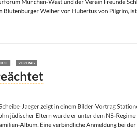
turforum München-West und der Verein Freunde Schlo
m Blutenburger Weiher von Hubertus von Pilgrim, ist
,
HULE
VORTRAG
geächtet
heibe-Jaeger zeigt in einem Bilder-Vortrag Stati
ohn jüdischer Eltern wurde er unter dem NS-Regime v
Familien-Album. Eine verbindliche Anmeldung bei de
eächtet