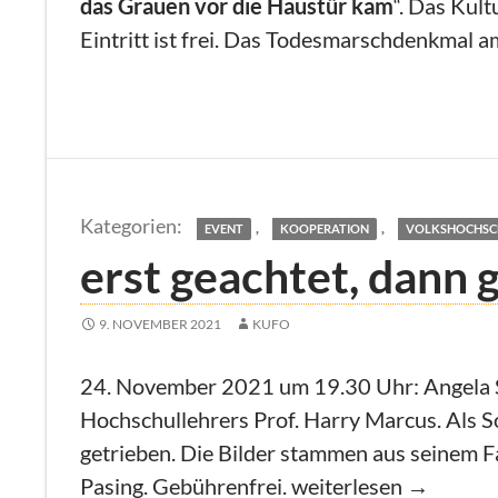
das Grauen vor die Haustür kam
“. Das Kul
Eintritt ist frei. Das Todesmarschdenkmal a
,
,
EVENT
KOOPERATION
VOLKSHOCHSC
erst geachtet, dann 
9. NOVEMBER 2021
KUFO
24. November 2021 um 19.30 Uhr: Angela Sc
Hochschullehrers Prof. Harry Marcus. Als S
getrieben. Die Bilder stammen aus seinem 
erst geachtet, dann g
Pasing. Gebührenfrei.
weiterlesen
→