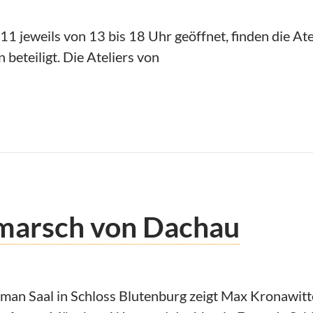
 jeweils von 13 bis 18 Uhr geöffnet, finden die Ate
eteiligt. Die Ateliers von
ein: Ateliertage Menzing
smarsch von Dachau
an Saal in Schloss Blutenburg zeigt Max Kronawitt