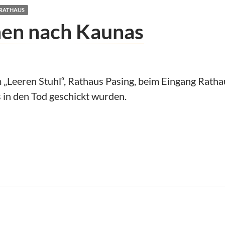
RATHAUS
en nach Kaunas
eeren Stuhl“, Rathaus Pasing, beim Eingang Rathau
 in den Tod geschickt wurden.
h Kaunas