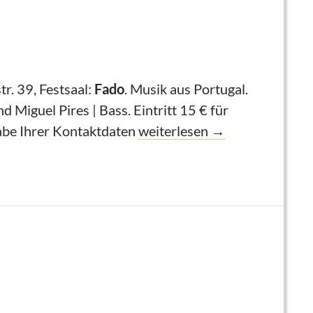
r. 39, Festsaal:
Fado
. Musik aus Portugal.
 Miguel Pires | Bass. Eintritt 15 € für
Traditionelle europäische Vo
abe Ihrer Kontaktdaten
weiterlesen
→