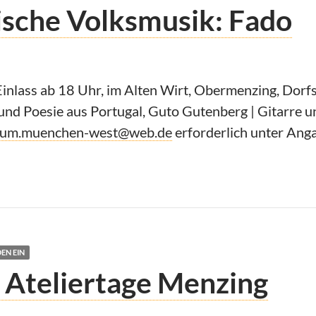
äische Volksmusik: Fado
nlass ab 18 Uhr, im Alten Wirt, Obermenzing, Dorfst
und Poesie aus Portugal, Guto Gutenberg | Gitarre und
orum.muenchen-west@web.de
erforderlich unter Ang
EN EIN
: Ateliertage Menzing