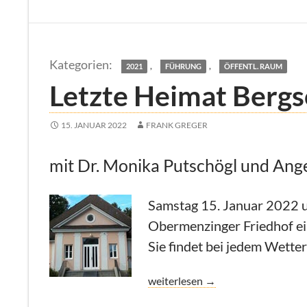
,
,
2021
FÜHRUNG
ÖFFENTL. RAUM
Letzte Heimat Berg
15. JANUAR 2022
FRANK GREGER
mit Dr. Monika Putschögl und Ang
Samstag 15. Januar 2022 u
Obermenzinger Friedhof ei
Sie findet bei jedem Wetter 
Letzte Heimat Bergsonstraße
weiterlesen
→