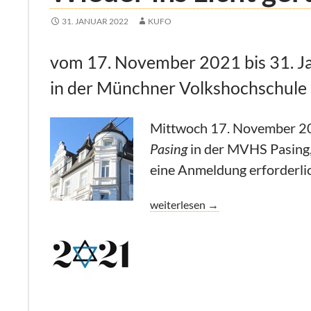
31. JANUAR 2022
KUFO
vom 17. November 2021 bis 31. J
in der Münchner Volkshochschule 
Mittwoch 17. November 20
Pasing
in der MVHS Pasing,
eine Anmeldung erforderli
Wieder ins Licht gerückt
weiterlesen
→