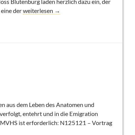
ss Blutenburg laden herzlich dazu ein, der
Film über den Todesmarsch von Dachau
 eine der
weiterlesen
→
onen aus dem Leben des Anatomen und
erfolgt, entehrt und in die Emigration
r MVHS ist erforderlich: N125121 – Vortrag